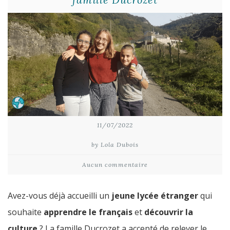
11/07/2022
by Lola Dubois
Aucun commentaire
Avez-vous déjà accueilli un
jeune lycée étranger
qui
souhaite
apprendre le français
et
découvrir la
culture
? La famille Ducrozet a accepté de relever le