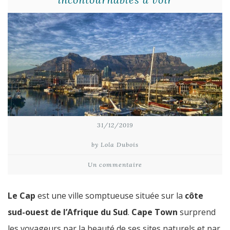
31/12/2019
by Lola Dubois
Un commentaire
Le Cap
est une ville somptueuse située sur la
côte
sud-ouest de l’Afrique du Sud
.
Cape Town
surprend
les voyageurs par la beauté de ses sites naturels et par