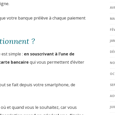
igne.
AV
s que votre banque prélève à chaque paiement
MA
FÉ
tionnent ?
JA
DÉ
 est simple :
en souscrivant à l’une de
carte bancaire
qui vous permettent d’éviter
NO
OC
out se fait depuis votre smartphone, de
SE
AO
où et quand vous le souhaitez, car vous
JUI