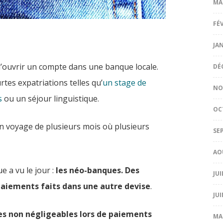
MA
FÉ
JA
le d’ouvrir un compte dans une banque locale.
DÉ
rtes expatriations telles qu’
un stage de
NO
s
ou un séjour linguistique.
OC
un voyage de plusieurs mois où plusieurs
SE
AO
 a vu le jour :
les néo-banques. Des
JUI
paiements faits dans une autre devise
.
JUI
es non négligeables lors de paiements
MA