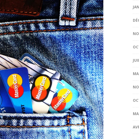
JA
DÉ
NO
OC
JUI
MA
NO
OC
MA
AV