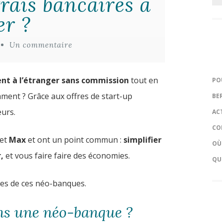
rais bancaires à
er ?
Un commentaire
gent à l’étranger sans commission
tout en
PO
ment ? Grâce aux offres de start-up
BE
eurs.
AC
CO
et
Max
et ont un point commun :
simplifier
OÙ
,
et vous faire faire des économies.
QU
fres de ces néo-banques.
ns une néo-banque ?