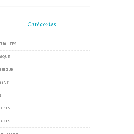
Catégories
TUALITÉS
RIQUE
ÉRIQUE
GENT
E
TUCES
TUCES
UP D'FOOD