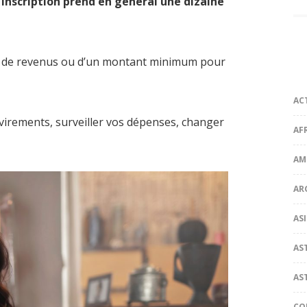
l’inscription prend en général une dizaine
rce de revenus ou d’un montant minimum pour
AC
 virements, surveiller vos dépenses, changer
AF
AM
AR
ASI
AS
AS
CO