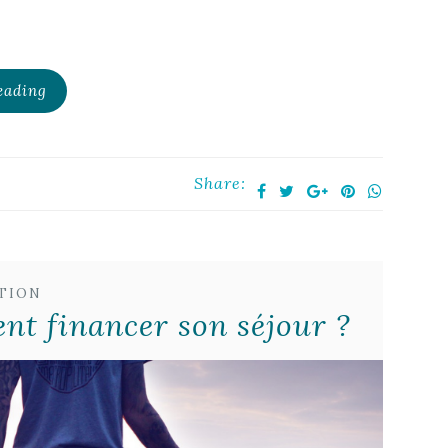
eading
Share:
TION
ent financer son séjour ?