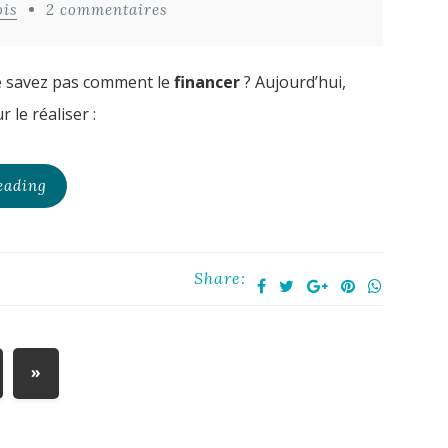
ois
2 commentaires
e savez pas comment le
financer
? Aujourd’hui,
 le réaliser :
eading
Share:
»