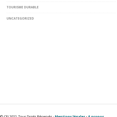
TOURISME DURABLE
UNCATEGORIZED
© CEI 2022. Tous Droits Réservés -
Mentions légales
-
A propos