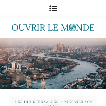
LES INDISPENSABLES
•
PRÉPARER SON
VOYAGE