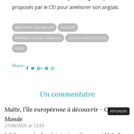
proposés par le CEI pour améliorer son anglais.
AMÉLIORER SON ANGLAIS
JOB D'ÉTÉ
PRÉPARER SON BAC D'ANGLAIS
SÉJOURS LINGUISTIQUES
STAGE
Share:
Un commentaire
Malte, l’île européenne à découvrir - Ouvrir le
RÉPONDRE
Monde
27/06/2025 at 13:53