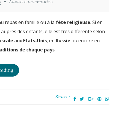
s
Aucun commentaire
 au repas en famille ou à la
fête religieuse
. Si en
uprès des enfants, elle est très différente selon
ascale
aux
Etats-Unis
, en
Russie
ou encore en
aditions de chaque pays
.
eading
Share: