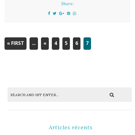
Share:
« FIRST
...
«
4
5
6
7
Articles récents