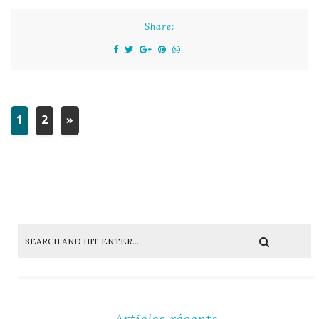
Share:
1
2
»
Articles récents