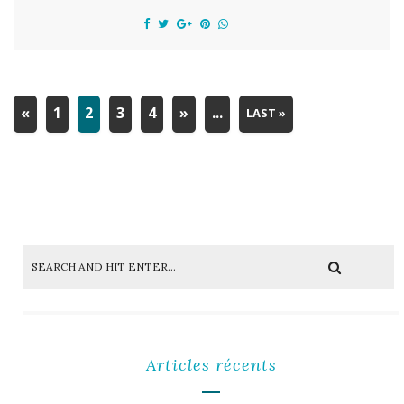
«
1
2
3
4
»
...
LAST »
Articles récents