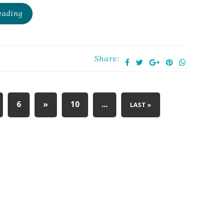
eading
Share:
6
»
10
...
LAST »