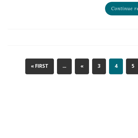
Continue r
« FIRST
...
«
3
4
5